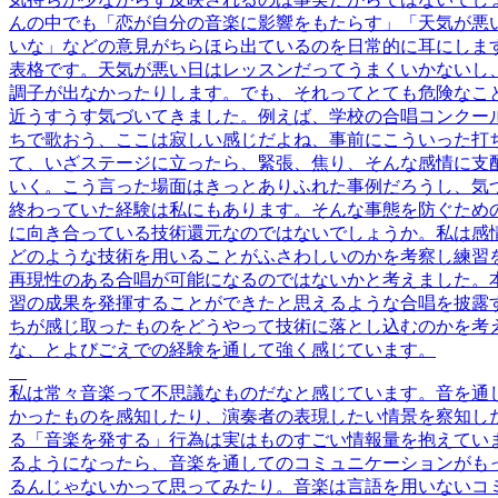
んの中でも「恋が自分の音楽に影響をもたらす」「天気が悪
いな」などの意見がちらほら出ているのを日常的に耳にしま
表格です。天気が悪い日はレッスンだってうまくいかないし
調子が出なかったりします。でも、それってとても危険なこ
近うすうす気づいてきました。例えば、学校の合唱コンクー
ちで歌おう、ここは寂しい感じだよね、事前にこういった打
て、いざステージに立ったら、緊張、焦り、そんな感情に支
いく。こう言った場面はきっとありふれた事例だろうし、気
終わっていた経験は私にもあります。そんな事態を防ぐため
に向き合っている技術還元なのではないでしょうか。私は感
どのような技術を用いることがふさわしいのかを考察し練習
再現性のある合唱が可能になるのではないかと考えました。
習の成果を発揮することができたと思えるような合唱を披露
ちが感じ取ったものをどうやって技術に落とし込むのかを考
な、とよびごえでの経験を通して強く感じています。
私は常々音楽って不思議なものだなと感じています。音を通
かったものを感知したり、演奏者の表現したい情景を察知し
る「音楽を発する」行為は実はものすごい情報量を抱えてい
るようになったら、音楽を通してのコミュニケーションがも
るんじゃないかって思ってみたり。音楽は言語を用いないコ