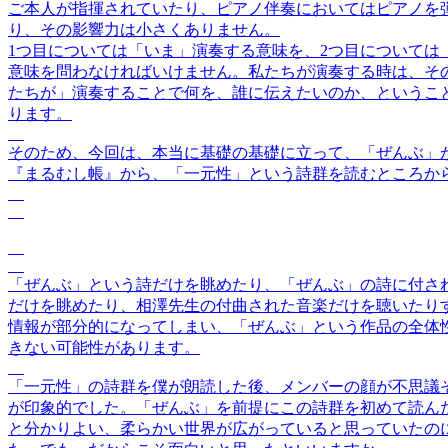
ご本人が指揮されていたり、ピアノ伴奏においてはピアノを
り、その影響力は小さくありません。
1つ目については「いま」演奏する意味を、2つ目については
意味を問わなければいけません。私たちが演奏する時は、そ
たちが」演奏することで何を、誰に伝えたいのか、というこ
ります。
そのため、今回は、本当に基礎の基礎に立って、「ぜんぶ」
『まるむし帳』から、「一元性」という詩群を読むところか
「ぜんぶ」という詩だけを眺めたり、「ぜんぶ」の詩に付さ
だけを眺めたり、相澤先生の付曲された音楽だけを聴いたり
情報が部分的になってしまい、「ぜんぶ」という作品の全体
きない可能性があります。
「一元性」の詩群を僕が朗読した後、メンバーの顔が不思議
が印象的でした。「ぜんぶ」を前提にこの詩群を初めて読ん
と分かりよい、柔らかい世界が広がっていると思っていたの