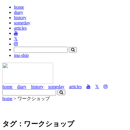
home
diary
history
someday
articles
𝕏
mu-ship
home
diary
history
someday
articles
𝕏
home
> ワークショップ
タグ：ワークショップ