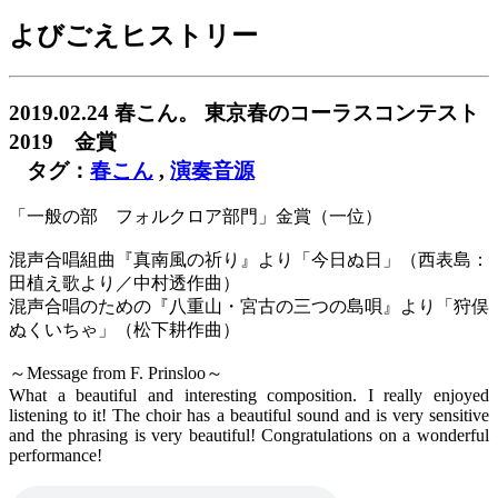
よびごえヒストリー
2019.02.24
春こん。 東京春のコーラスコンテスト
2019 金賞
タグ：
春こん
,
演奏音源
「一般の部 フォルクロア部門」金賞（一位）
混声合唱組曲『真南風の祈り』より「今日ぬ日」（西表島：
田植え歌より／中村透作曲）
混声合唱のための『八重山・宮古の三つの島唄』より「狩俣
ぬくいちゃ」（松下耕作曲）
～Message from F. Prinsloo～
What a beautiful and interesting composition. I really enjoyed
listening to it! The choir has a beautiful sound and is very sensitive
and the phrasing is very beautiful! Congratulations on a wonderful
performance!