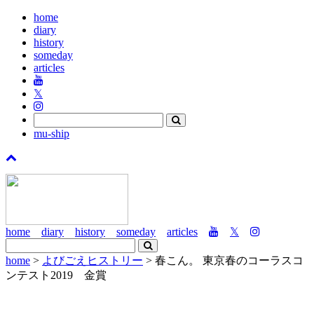
home
diary
history
someday
articles
𝕏
mu-ship
home
diary
history
someday
articles
𝕏
home
>
よびごえヒストリー
> 春こん。 東京春のコーラスコ
ンテスト2019 金賞