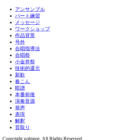
アンサンブル
パート練習
メッセージ
ワークショップ
作品背景
号外
合唱指導法
合唱祭
小金井祭
技術的還元
新歓
春こん
暗譜
本番前後
演奏音源
発声
表現
解釈
音取り
Copyright yobigoe. All Rights Reserved.