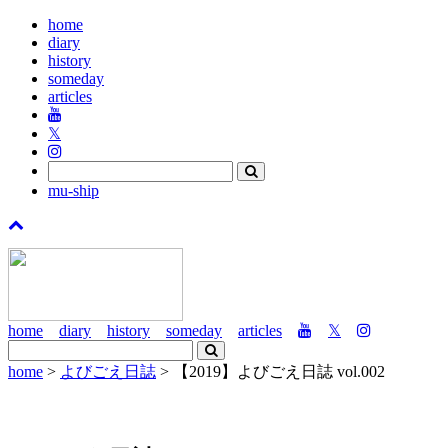
home
diary
history
someday
articles
𝕏
mu-ship
home
diary
history
someday
articles
𝕏
home
>
よびごえ日誌
> 【2019】よびごえ日誌 vol.002