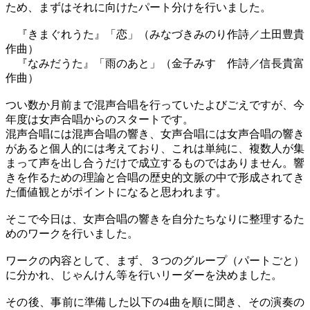
ため、まずはそれに向けたパート分けを行いました。
『きまぐれうた』「恋」（みなづきみのり作詩／土田豊貴
作曲）
『なみだうた』「雨のあと」（金子みすゞ作詩／信長貴富
作曲）
つい数か月前まで混声合唱を行っていたよびごえですが、今
年度は女声合唱からのスタートです。
混声合唱には混声合唱の響き、女声合唱には女声合唱の響き
があると個人的には考えており、これは単純に、複数人が集
まって声を出し合うだけで成立するものではありません。響
きを作るための理論と合唱の歴史的文脈の中で形成されてき
た価値観とがポイントになると思われます。
そこで今日は、女声合唱の響きを自分たちなりに整理するた
めのワークを行いました。
ワークの内容として、まず、３つのグループ（パートごと）
に分かれ、じゃんけん等を行いリーダーを決めました。
その後、事前に準備した以下の4曲を順に聞き、その演奏の