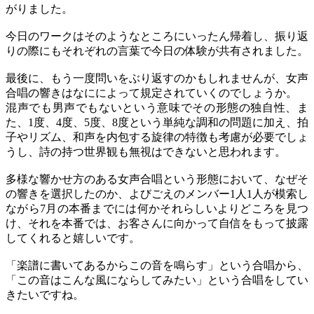
がりました。
今日のワークはそのようなところにいったん帰着し、振り返
りの際にもそれぞれの言葉で今日の体験が共有されました。
最後に、もう一度問いをぶり返すのかもしれませんが、女声
合唱の響きはなにによって規定されていくのでしょうか。
混声でも男声でもないという意味でその形態の独自性、ま
た、1度、4度、5度、8度という単純な調和の問題に加え、拍
子やリズム、和声を内包する旋律の特徴も考慮が必要でしょ
うし、詩の持つ世界観も無視はできないと思われます。
多様な響かせ方のある女声合唱という形態において、なぜそ
の響きを選択したのか、よびごえのメンバー1人1人が模索し
ながら7月の本番までには何かそれらしいよりどころを見つ
け、それを本番では、お客さんに向かって自信をもって披露
してくれると嬉しいです。
「楽譜に書いてあるからこの音を鳴らす」という合唱から、
「この音はこんな風にならしてみたい」という合唱をしてい
きたいですね。