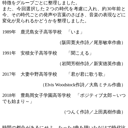
特徴をグループごとに整理しました。
また、今回選択した２つの時代を考慮に入れ、約30年前と
今、その時代ごとの発声や言葉のさばき、音楽の表現などに
変化が見られるかどうかを整理しました。
1989年 鹿児島女子高等学校 「いま」
（阪田寛夫作詩／尾形敏幸作曲）
1991年 安積女子高等学校 「聞こえる」
（岩間芳樹作詩／新実徳英作曲）
2017年 大妻中野高等学校 「君が君に歌う歌」
（Elvis Woodstock作詩／大島ミチル作曲）
2018年 豊島岡女子学園高等学校 「ポジティブ太郎～いつ
でも始まり～」
（つんく作詩／上田真樹作曲）
時間の都合があるにせよ、たった4曲を聴いただけで時代比