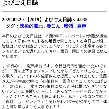
よびごえ日誌
2020.02.20
【2019】よびごえ日誌 vol.035
タグ：
技術的還元
,
春こん
,
暗譜
,
発声
本日のよびごえ日誌は、A類2年アルトパートの伊藤が担当
します！寒さの中にも春の足音が聞こえてくる今日この頃、
皆様はいかがお過ごしでしょうか。よびごえが出場する春コ
ンもいよいよ来週と迫っており、団員一同日々の練習に励ん
でいます。
まず初めに、発声練習です。今日は時間が無かったのです
が、「腕を上下させジャンプしながら『どんぐりころころ』
を歌う」というものを佐藤さんが提案してくれました。佐藤
さんが小学生の時に「心拍数を一回高いところまで上げる
と、次にもう一度その心拍数になった時に慣れてキツくな
い」という話を聞いたらしく、みんなでヒーヒー言いながら
「どんぐりころころ」を歌いました。私たちが春コンで歌う
「風紋」も「ビンナマ」もそれぞれパワーが必要なので、体
力も肺活量もすごく大事です！！