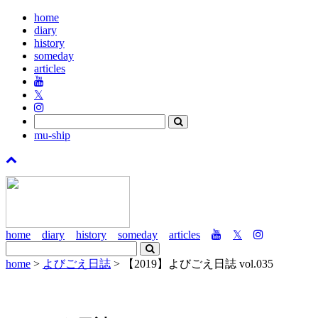
home
diary
history
someday
articles
𝕏
mu-ship
home
diary
history
someday
articles
𝕏
home
>
よびごえ日誌
> 【2019】よびごえ日誌 vol.035