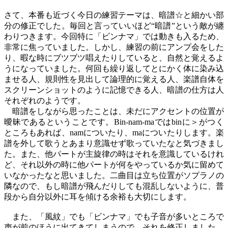
さて、本番も近づく今日の練習テーマは、暗譜☆と細かい部
分の修正でした。毎回と言っていいほど“暗譜”という敵が纏
わりつきます。今回特に「ビンナマ」では動きも入るため、
非常に焦っていました。しかし、練習の前にアンプ会をした
り、暇な時にブツブツ唱えたりしていると、自然と覚えるよ
うになっていました。何回も繰り返してとにかく体に染み込
ませる人、規則性を見出して論理的に覚える人、楽譜自体を
スクリーンショットのように記憶できる人、暗譜の仕方は人
それぞれのようです。
暗譜をしながら思ったことは、未だにアクセントの位置が
曖昧であるということです。Bin-nam-maではbinに＞がつく
ところもあれば、namについたり、maについたりします。楽
譜を外して歌うとあまり意識せず歌っていたなと気づきまし
た。また、他パートが主旋律の時はそれを意識しているけれ
ど、それ以外の時に他パートが何をやっているか気に留めて
いなかったなと思いました。二曲目は立ち位置がソプラノの
隣なので、もし暗譜が飛んだりしても混乱しないように、普
段から自分以外に耳を傾ける余裕も大切にします。
また、「風紋」でも「ビンナマ」でも子音が多いところで
声が前のほうに出てきてしまうので、それを修正しました。