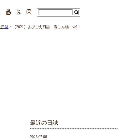
s
𝕏
え日誌
> 【2021】よびごえ日誌 春こん編 vol.1
最近の日誌
2026.07.06