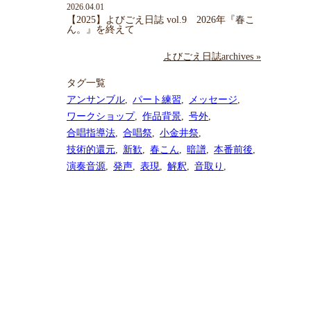
2026.04.01
【2025】よびごえ日誌 vol.9 2026年『春こ
ん。』を終えて
よびごえ日誌archives »
タグ一覧
アンサンブル
パート練習
メッセージ
ワークショップ
作品背景
号外
合唱指導法
合唱祭
小金井祭
技術的還元
新歓
春こん
暗譜
本番前後
演奏音源
発声
表現
解釈
音取り