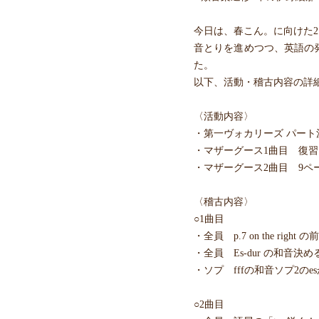
今日は、春こん。に向けた
音とりを進めつつ、英語の
た。
以下、活動・稽古内容の詳
〈活動内容〉
・第一ヴォカリーズ パート
・マザーグース1曲目 復習
・マザーグース2曲目 9ペ
〈稽古内容〉
○1曲目
・全員 p.7 on the right
・全員 Es-dur の和音決め
・ソプ fffの和音ソプ2のe
○2曲目