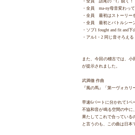
・全員 語尾の「t」鋭く！！きびしく！
・全員 ma-ny母音変わっ
・全員 最初はストーリーを
・全員 最初とバトルシー
・ソプ1 fought and f
・アル1・2 同じ音そろえる
また、今回の稽古では、小
が提示されました。
武満徹 作曲
『風の馬』「第一ヴォカリ
早速6パートに分かれて1
不協和音が鳴る空間の中に
果たしてこれで合っている
と言うのも、この曲は日本