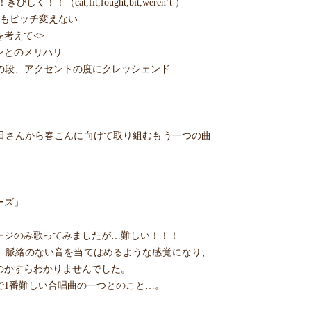
！（cat,fit,fought,bit,weren’t ）
てもピッチ変えない
考えて<>
ンとのメリハリ
it and下の段、アクセントの度にクレッシェンド
田さんから春こんに向けて取り組むもう一つの曲
ーズ」
ページのみ歌ってみましたが…難しい！！！
、脈絡のない音を当てはめるような感覚になり、
のかすらわかりませんでした。
で1番難しい合唱曲の一つとのこと…。