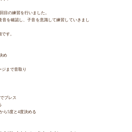
2回目の練習を行いました。
発音を確認し、子音を意識して練習していきまし
細です。
決め
ージまで音取り
 の前でブレス
る
sから5度と4度決める