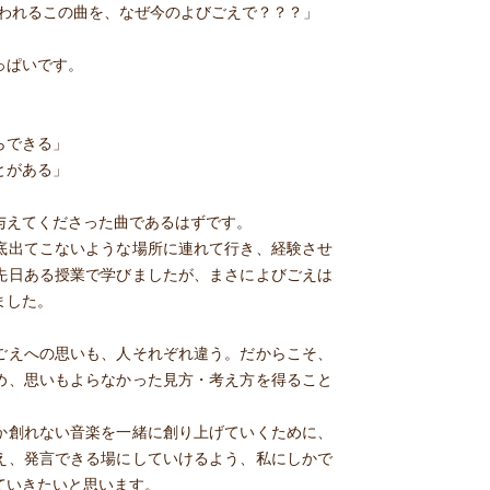
言われるこの曲を、なぜ今のよびごえで？？？」
っぱいです。
らできる」
とがある」
与えてくださった曲であるはずです。
底出てこないような場所に連れて行き、経験させ
先日ある授業で学びましたが、まさによびごえは
ました。
ごえへの思いも、人それぞれ違う。だからこそ、
め、思いもよらなかった見方・考え方を得ること
か創れない音楽を一緒に創り上げていくために、
え、発言できる場にしていけるよう、私にしかで
ていきたいと思います。