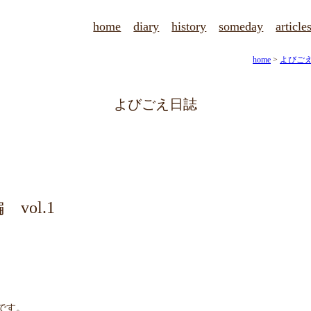
home
diary
history
someday
article
home
>
よびご
よびごえ日誌
vol.1
です。