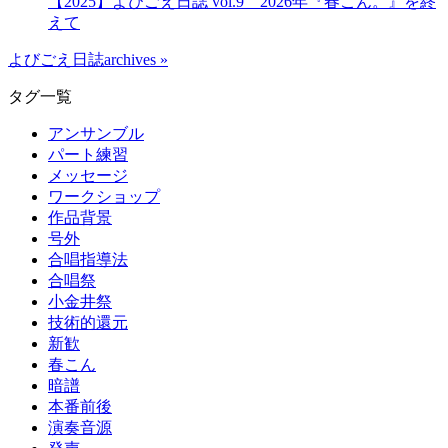
【2025】よびごえ日誌 vol.9 2026年『春こん。』を終
えて
よびごえ日誌archives »
タグ一覧
アンサンブル
パート練習
メッセージ
ワークショップ
作品背景
号外
合唱指導法
合唱祭
小金井祭
技術的還元
新歓
春こん
暗譜
本番前後
演奏音源