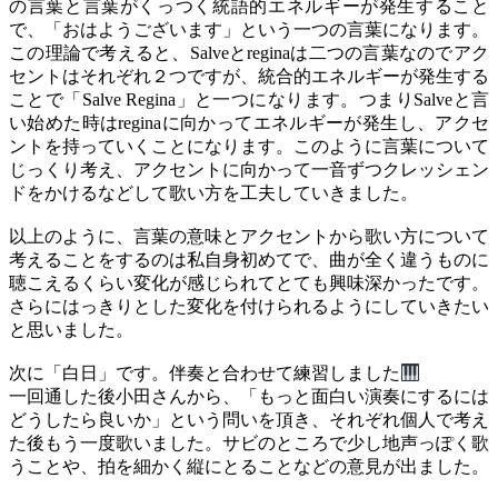
の言葉と言葉がくっつく統語的エネルギーが発生すること
で、「おはようございます」という一つの言葉になります。
この理論で考えると、Salveとreginaは二つの言葉なのでアク
セントはそれぞれ２つですが、統合的エネルギーが発生する
ことで「Salve Regina」と一つになります。つまりSalveと言
い始めた時はreginaに向かってエネルギーが発生し、アクセ
ントを持っていくことになります。このように言葉について
じっくり考え、アクセントに向かって一音ずつクレッシェン
ドをかけるなどして歌い方を工夫していきました。
以上のように、言葉の意味とアクセントから歌い方について
考えることをするのは私自身初めてで、曲が全く違うものに
聴こえるくらい変化が感じられてとても興味深かったです。
さらにはっきりとした変化を付けられるようにしていきたい
と思いました。
次に「白日」です。伴奏と合わせて練習しました
一回通した後小田さんから、「もっと面白い演奏にするには
どうしたら良いか」という問いを頂き、それぞれ個人で考え
た後もう一度歌いました。サビのところで少し地声っぽく歌
うことや、拍を細かく縦にとることなどの意見が出ました。