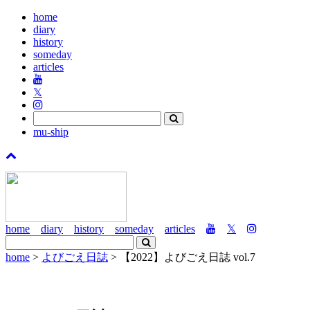
home
diary
history
someday
articles
𝕏
mu-ship
home
diary
history
someday
articles
𝕏
home
>
よびごえ日誌
> 【2022】よびごえ日誌 vol.7