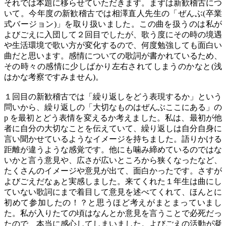
それでは本題に移らせていただきます。まずは新歓稽古につ
いて。今年度の新歓稽古では相澤直人先生の「ぜんぶ(卒業
式バージョン)」を取り扱いました。この曲を扱うのは私が
よびごえに入団して２回目でしたが、歌う度にその時の境遇
や生活環境で歌い方が変化するので、何度勉強しても面白い
曲だと思います。感情についての歌詞が書かれているため、
その時々の感情に少しばかり左右されてしまうのかなと(浅
はかな考察ですみません)。
１回目の新歓稽古では「繰り返しをどう表現するか」という
問いから、繰り返しの「大切なものはぜんぶここにある」の
p を最初とどう表情を変えるか考えました。私は、最初が他
者に自分の大切なことを伝えていて、繰り返しは自分自身に
言い聞かせているようなイメージを持ちました。語りかける
距離が違うような感覚です。他にも噛み締めているのではな
いかと言う意見や、広さが広いところから狭くなったなど、
たくさんのイメージや意見が出て、面白かったです。さすが
よびごえだなぁと実感しました。来てくれた１年生は曲にし
ていない歌詞にまで着目して意見を述べてくれて、ほんとに
初めて参加したの！？と思うほど考えがまとまっていまし
た。私が入りたての頃はなんとか意見を言うことで必死だっ
たので、本当に感心してしまいました。よびごえの活動が凝