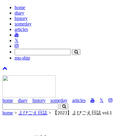
home
diary
history
someday
articles
𝕏
mu-ship
home
diary
history
someday
articles
𝕏
home
>
よびごえ日誌
> 【2023】よびごえ日誌 vol.1