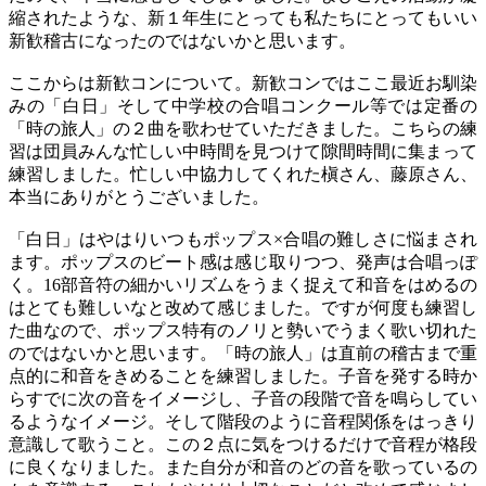
縮されたような、新１年生にとっても私たちにとってもいい
新歓稽古になったのではないかと思います。
ここからは新歓コンについて。新歓コンではここ最近お馴染
みの「白日」そして中学校の合唱コンクール等では定番の
「時の旅人」の２曲を歌わせていただきました。こちらの練
習は団員みんな忙しい中時間を見つけて隙間時間に集まって
練習しました。忙しい中協力してくれた槇さん、藤原さん、
本当にありがとうございました。
「白日」はやはりいつもポップス×合唱の難しさに悩まされ
ます。ポップスのビート感は感じ取りつつ、発声は合唱っぽ
く。16部音符の細かいリズムをうまく捉えて和音をはめるの
はとても難しいなと改めて感じました。ですが何度も練習し
た曲なので、ポップス特有のノリと勢いでうまく歌い切れた
のではないかと思います。「時の旅人」は直前の稽古まで重
点的に和音をきめることを練習しました。子音を発する時か
らすでに次の音をイメージし、子音の段階で音を鳴らしてい
るようなイメージ。そして階段のように音程関係をはっきり
意識して歌うこと。この２点に気をつけるだけで音程が格段
に良くなりました。また自分が和音のどの音を歌っているの