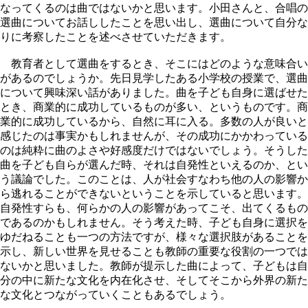
なってくるのは曲ではないかと思います。小田さんと、合唱の
選曲についてお話ししたことを思い出し、選曲について自分な
りに考察したことを述べさせていただきます。
教育者として選曲をするとき、そこにはどのような意味合い
があるのでしょうか。先日見学したある小学校の授業で、選曲
について興味深い話がありました。曲を子ども自身に選ばせた
とき、商業的に成功しているものが多い、というものです。商
業的に成功しているから、自然に耳に入る。多数の人が良いと
感じたのは事実かもしれませんが、その成功にかかわっている
のは純粋に曲のよさや好感度だけではないでしょう。そうした
曲を子ども自らが選んだ時、それは自発性といえるのか、とい
う議論でした。このことは、人が社会すなわち他の人の影響か
ら逃れることができないということを示していると思います。
自発性すらも、何らかの人の影響があってこそ、出てくるもの
であるのかもしれません。そう考えた時、子ども自身に選択を
ゆだねることも一つの方法ですが、様々な選択肢があることを
示し、新しい世界を見せることも教師の重要な役割の一つでは
ないかと思いました。教師が提示した曲によって、子どもは自
分の中に新たな文化を内在化させ、そしてそこから外界の新た
な文化とつながっていくこともあるでしょう。