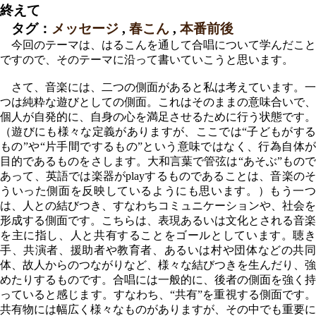
終えて
タグ：
メッセージ
,
春こん
,
本番前後
今回のテーマは、はるこんを通して合唱について学んだこと
ですので、そのテーマに沿って書いていこうと思います。
さて、音楽には、二つの側面があると私は考えています。一
つは純粋な遊びとしての側面。これはそのままの意味合いで、
個人が自発的に、自身の心を満足させるために行う状態です。
（遊びにも様々な定義がありますが、ここでは“子どもがする
もの”や“片手間でするもの”という意味ではなく、行為自体が
目的であるものをさします。大和言葉で管弦は“あそぶ”もので
あって、英語では楽器がplayするものであることは、音楽のそ
ういった側面を反映しているようにも思います。）もう一つ
は、人との結びつき、すなわちコミュニケーションや、社会を
形成する側面です。こちらは、表現あるいは文化とされる音楽
を主に指し、人と共有することをゴールとしています。聴き
手、共演者、援助者や教育者、あるいは村や団体などの共同
体、故人からのつながりなど、様々な結びつきを生んだり、強
めたりするものです。合唱には一般的に、後者の側面を強く持
っていると感じます。すなわち、“共有”を重視する側面です。
共有物には幅広く様々なものがありますが、その中でも重要に