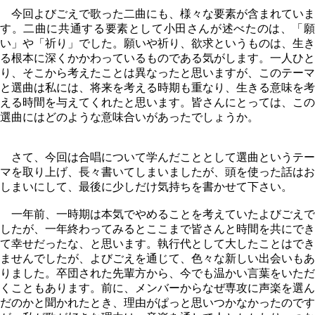
今回よびごえで歌った二曲にも、様々な要素が含まれていま
す。二曲に共通する要素として小田さんが述べたのは、「願
い」や「祈り」でした。願いや祈り、欲求というものは、生き
る根本に深くかかわっているものである気がします。一人ひと
り、そこから考えたことは異なったと思いますが、このテーマ
と選曲は私には、将来を考える時期も重なり、生きる意味を考
える時間を与えてくれたと思います。皆さんにとっては、この
選曲にはどのような意味合いがあったでしょうか。
さて、今回は合唱について学んだこととして選曲というテー
マを取り上げ、長々書いてしまいましたが、頭を使った話はお
しまいにして、最後に少しだけ気持ちを書かせて下さい。
一年前、一時期は本気でやめることを考えていたよびごえで
したが、一年終わってみるとここまで皆さんと時間を共にでき
て幸せだったな、と思います。執行代として大したことはでき
ませんでしたが、よびごえを通じて、色々な新しい出会いもあ
りました。卒団された先輩方から、今でも温かい言葉をいただ
くこともあります。前に、メンバーからなぜ専攻に声楽を選ん
だのかと聞かれたとき、理由がぱっと思いつかなかったのです