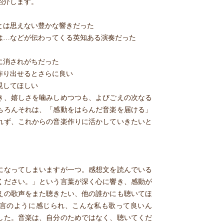
紹介します。
とは思えない豊かな響きだった
は…などが伝わってくる英知ある演奏だった
に消されがちだった
作り出せるとさらに良い
現してほしい
き、嬉しさを噛みしめつつも、よびごえの次なる
ちろんそれは、「感動をはらんだ音楽を届ける」
れず、これからの音楽作りに活かしていきたいと
になってしまいますが一つ。感想文を読んでいる
ください。」という言葉が深く心に響き、感動が
えの歌声をまた聴きたい、他の誰かにも聴いてほ
言のように感じられ、こんな私も歌って良いん
した。音楽は、自分のためではなく、聴いてくだ