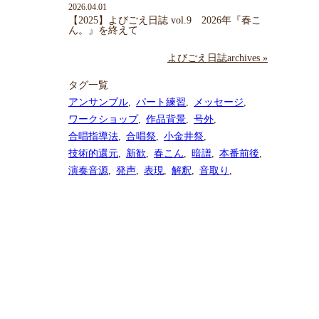
2026.04.01
【2025】よびごえ日誌 vol.9 2026年『春こ
ん。』を終えて
よびごえ日誌archives »
タグ一覧
アンサンブル
パート練習
メッセージ
ワークショップ
作品背景
号外
合唱指導法
合唱祭
小金井祭
技術的還元
新歓
春こん
暗譜
本番前後
演奏音源
発声
表現
解釈
音取り