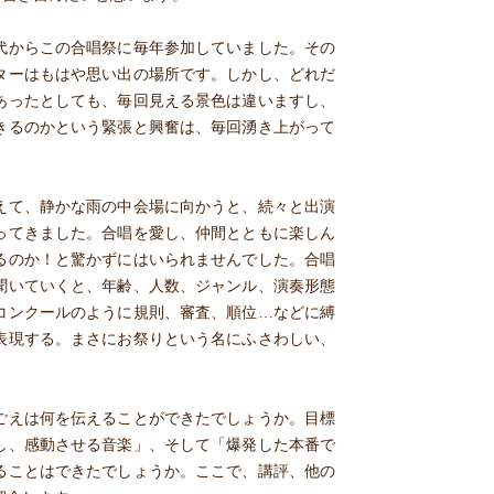
代からこの合唱祭に毎年参加していました。その
ターはもはや思い出の場所です。しかし、どれだ
あったとしても、毎回見える景色は違いますし、
きるのかという緊張と興奮は、毎回湧き上がって
えて、静かな雨の中会場に向かうと、続々と出演
ってきました。合唱を愛し、仲間とともに楽しん
るのか！と驚かずにはいられませんでした。合唱
聞いていくと、年齢、人数、ジャンル、演奏形態
コンクールのように規則、審査、順位…などに縛
表現する。まさにお祭りという名にふさわしい、
ごえは何を伝えることができたでしょうか。目標
し、感動させる音楽」、そして「爆発した本番で
ることはできたでしょうか。ここで、講評、他の