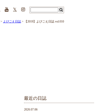
s
𝕏
>
よびごえ日誌
> 【2019】よびごえ日誌 vol.010
最近の日誌
2026.07.06