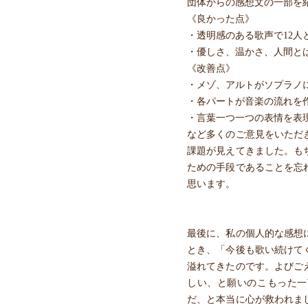
団体からの感想文の一部を
《良かった点》
・透明感のある歌声で12人
・優しさ、温かさ、人間と
《改善点》
・メゾ、アルトがソプラノ
・各パートが音楽の流れを
・言葉一つ一つの表情を表
など多くのご意見をいただ
課題が見えてきました。も
ための手段であることを忘
思います。
最後に、私の個人的な感想
とき、「今後も歌い続けて
溢れてきたのです。よびご
しい、と願いのこもった一
だ、と本当に心が救われま