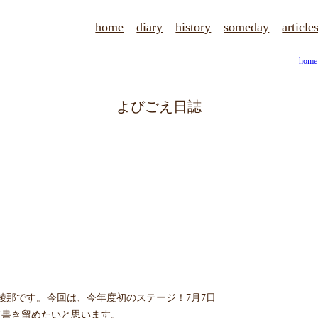
home
diary
history
someday
article
home
よびごえ日誌
綾那です。今回は、今年度初のステージ！7月7日
て書き留めたいと思います。